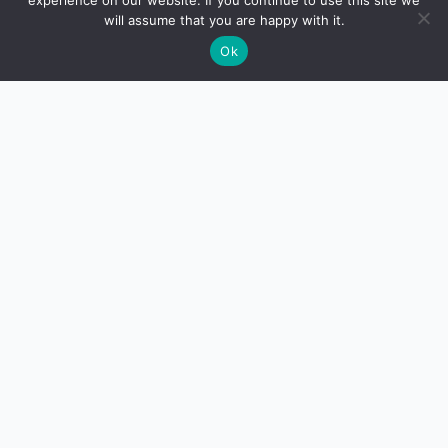
experience on our website. If you continue to use this site we
will assume that you are happy with it.
Ok
Από το μικρόφωνο, στην
ψυχή του κόσμου
Από τα πρώτα του βήματα, ο Βασίλης Τερλέγκας